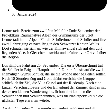
08. Januar 2024
Lennestadt. Bereits zum zwölften Mal fuhr Ende September der
Projektkurs Raumanalyse Alpen des Gymnasiums der Stadt
Lennestadt in die Alpen. Für die Schülerinnen und Schüler und ihre
zwei Lehrer ging es nach Brig in den Schweizer Kanton Wallis.
Dort schauten sie sich an, wie der Klimawandel sich auf den dort
liegenden Aletsch Gletscher auswirkt und erfuhren vor Ort viel über
die Region.
Los ging die Fahrt am 25. September. Die erste Überraschung traf
die Schüler in Brig am Hauptbahnhof. Dort trafen sie auf die zwei
ehemaligen Gymsl Schüler, die sie die Woche über begleiten sollten.
Nach 18 Stunden Zug und Gondelfahrt erreichte die Gruppe
schließlich ihr Ziel, die Villa Cassel auf der Riederalp. Nach eine
kurzen Verschnaufpause und der Einteilung der Zimmer ging es mit
der ersten kleinen Wanderung los. Schon dort konnten die
Schülerinnen und Schüler erahnen, was für Naturspektakel sie die
nächsten Tage erwarten würde.
An den folgenden Tagen wurde gewandert, geklettert und die